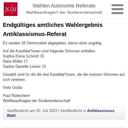
Zum
Johannes
Wahlen Autonome Referate
Inhalt
Gutenberg-
Wahlbeauftragte*r der Studierendenschaft
springen
Universität
Mainz
Endgültiges amtliches Wahlergebnis
Antiklassismus-Referat
Es wurden 18 Stimmzettel abgegeben, davon einer ungültig.
Auf die Kandidat*innen sind folgende Stimmen entfallen:
Sophia Elena Schmitt 15
Daria Müller 17
Sophie Danielle Lorenz 15
Gewählt sind für die die drei Kandidat*innen, die die meisten Stimmen auf
sich vereinen.
Viele Grüße
Paul Rüdesheim
Wahlbeauftragter der Studierendenschaft
Veröffentlicht am
20. Juli 2023
|
Veröffentlicht in
Antiklassismus
,
Wahl