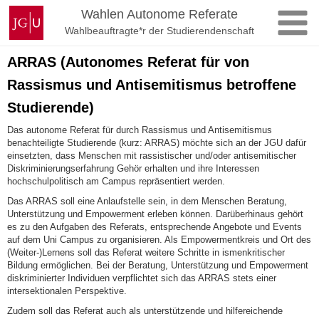
Zum
Johannes
Wahlen Autonome Referate
Inhalt
Gutenberg-
Wahlbeauftragte*r der Studierendenschaft
springen
Universität
Mainz
ARRAS (Autonomes Referat für von
Rassismus und Antisemitismus betroffene
Studierende)
Das autonome Referat für durch Rassismus und Antisemitismus
benachteiligte Studierende (kurz: ARRAS) möchte sich an der JGU dafür
einsetzten, dass Menschen mit rassistischer und/oder antisemitischer
Diskriminierungserfahrung Gehör erhalten und ihre Interessen
hochschulpolitisch am Campus repräsentiert werden.
Das ARRAS soll eine Anlaufstelle sein, in dem Menschen Beratung,
Unterstützung und Empowerment erleben können. Darüberhinaus gehört
es zu den Aufgaben des Referats, entsprechende Angebote und Events
auf dem Uni Campus zu organisieren. Als Empowermentkreis und Ort des
(Weiter-)Lernens soll das Referat weitere Schritte in ismenkritischer
Bildung ermöglichen. Bei der Beratung, Unterstützung und Empowerment
diskriminierter Individuen verpflichtet sich das ARRAS stets einer
intersektionalen Perspektive.
Zudem soll das Referat auch als unterstützende und hilfereichende