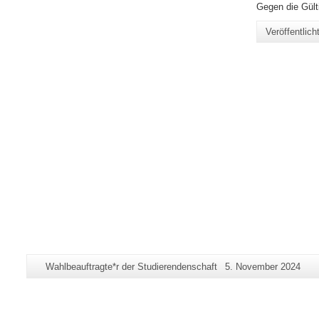
Gegen die Gült
Veröffentlic
Zusätzliche
Seiten-
Letzte
Wahlbeauftragte*r der Studierendenschaft
5. November 2024
Informationen
Name:
Aktualisierung:
zu
dieser