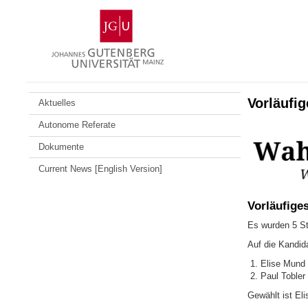
Zum
Johannes
Inhalt
Gutenberg-
springen
Universität
Mainz
Vorläufi
Aktuelles
Autonome Referate
Dokumente
Current News [English Version]
Vorläufige
Es wurden 5 St
Auf die Kandid
Elise Mund 
Paul Tobler 
Gewählt ist El